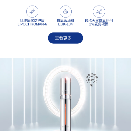
肌肤氧化防护盾
抗氧永动机
珍稀天然抗氧化剂
LIPOCHROMAN-6
EUK-134
2%麦角硫因
查看更多