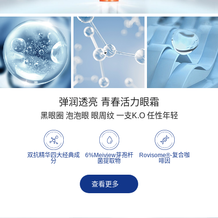
弹润透亮 青春活力眼霜
黑眼圈 泡泡眼 眼周纹 一支K.O 任性年轻
双抗精华四大经典成
6%Meiview芽孢杆
Rovisome®-复合咖
分
菌提取物
啡因
查看更多