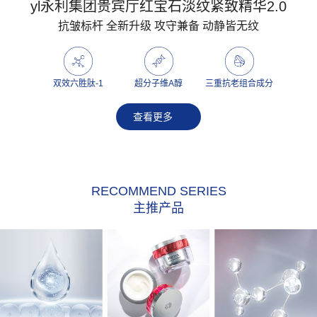
yl永利集团贵宾厅红宝石淡纹紧致精华2.0
抗皱标杆 全新升级 攻守兼备 动静皆无纹
双效六胜肽-1
超分子维A醇
三重抗老组合成分
查看更多
RECOMMEND SERIES
主推产品