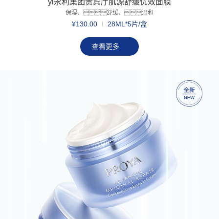
yl永利集团贵宾厅肌源舒缓优效面膜
保湿、舒缓、温和
¥130.00
28ML*5片/盒
查看更多