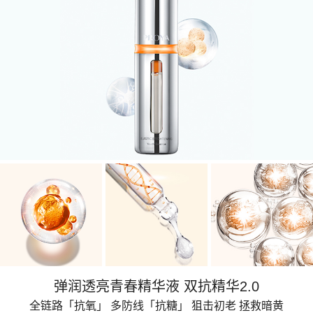
弹润透亮青春精华液 双抗精华2.0
全链路「抗氧」 多防线「抗糖」 狙击初老 拯救暗黄